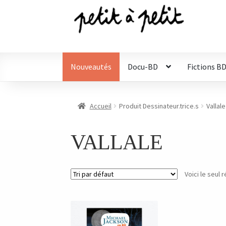
Aller
Aller
à
au
la
contenu
navigation
Nouveautés
Docu-BD
Fictions B
Accueil
Produit Dessinateur.trice.s
Vallale
VALLALE
Voici le seul r