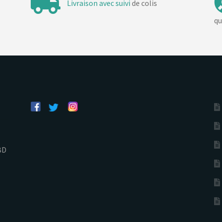
Livraison avec suivi
de colis
qu
BD