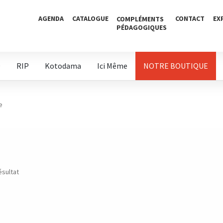
AGENDA
CATALOGUE
CONTACT
EX
COMPLÉMENTS
PÉDAGOGIQUES
D
RIP
Kotodama
Ici Même
NOTRE BOUTIQUE
e
ésultat