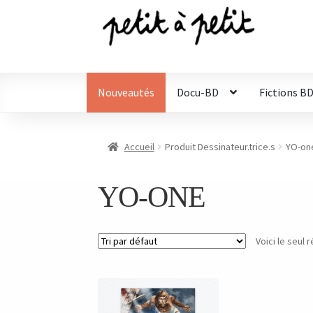
Aller
Aller
à
au
la
contenu
navigation
Nouveautés
Docu-BD
Fictions B
Accueil
Produit Dessinateur.trice.s
YO-on
YO-ONE
Voici le seul r