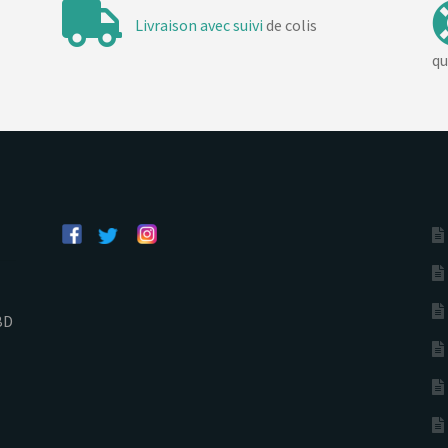
Livraison avec suivi
de colis
qu
BD