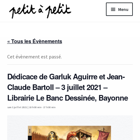
Aller
Aller
Menu
à
au
la
contenu
ir
navigation
« Tous les Évènements
u
nt
Cet évènement est passé.
Dédicace de Garluk Aguirre et Jean-
Claude Bartoll – 3 juillet 2021 –
Librairie Le Banc Dessinée, Bayonne
sam 3 juillet 2021 | 10 h 00 min
-
17 h 00 min