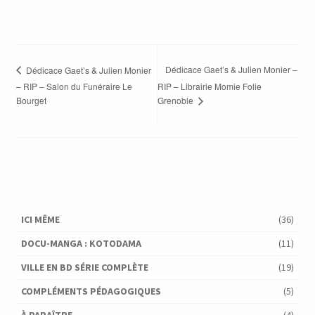
Dédicace Gaet’s & Julien Monier –
Dédicace Gaet’s & Julien Monier
– RIP – Salon du Funéraire Le
RIP – Librairie Momie Folie
Bourget
Grenoble
ICI MÊME
(36)
DOCU-MANGA : KOTODAMA
(11)
VILLE EN BD SÉRIE COMPLÈTE
(19)
COMPLÉMENTS PÉDAGOGIQUES
(5)