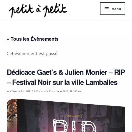
Aller
Aller
Menu
à
au
la
contenu
ir
navigation
« Tous les Évènements
u
nt
Cet évènement est passé.
Dédicace Gaet’s & Julien Monier – RIP
– Festival Noir sur la ville Lamballes
ven 19 novembre 2021 | 8 h 00 min
-
dim 21 novembre 2021 | 17 h 00 min