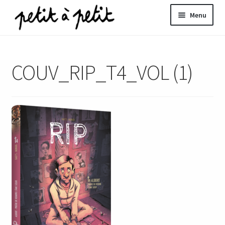
Aller
Aller
Menu
à
au
la
contenu
ir
navigation
COUV_RIP_T4_VOL (1)
u
nt