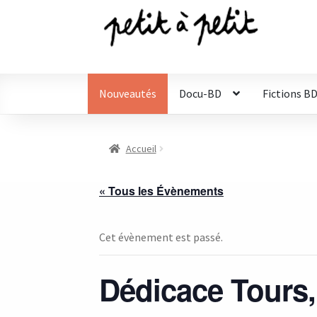
Aller
Aller
à
au
la
contenu
navigation
Nouveautés
Docu-BD
Fictions B
Accueil
« Tous les Évènements
Cet évènement est passé.
Dédicace Tours,