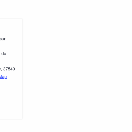
sur
s de
e
,
37540
 Map