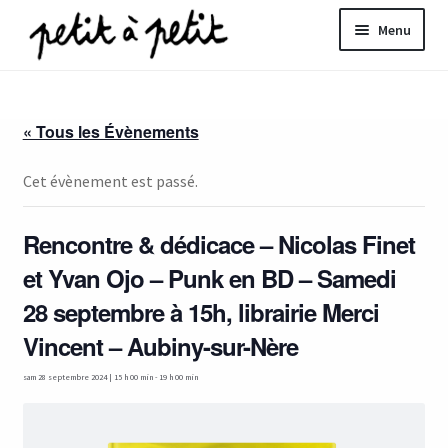
Aller
Aller
Menu
à
au
la
contenu
ir
navigation
« Tous les Évènements
u
nt
Cet évènement est passé.
Rencontre & dédicace – Nicolas Finet
et Yvan Ojo – Punk en BD – Samedi
28 septembre à 15h, librairie Merci
Vincent – Aubiny-sur-Nère
sam 28 septembre 2024 | 15 h 00 min
-
19 h 00 min