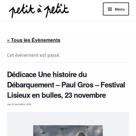
Aller
Aller
Menu
à
au
la
contenu
ir
navigation
« Tous les Évènements
u
nt
Cet évènement est passé.
Dédicace Une histoire du
Débarquement – Paul Gros – Festival
Lisieux en bulles, 23 novembre
sam 23 novembre 2024