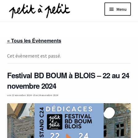
Aller
Aller
Menu
à
au
la
contenu
ir
navigation
« Tous les Évènements
u
nt
Cet évènement est passé.
Festival BD BOUM à BLOIS – 22 au 24
novembre 2024
ven 22 novembre 2024
-
dim 24 novembre 2024