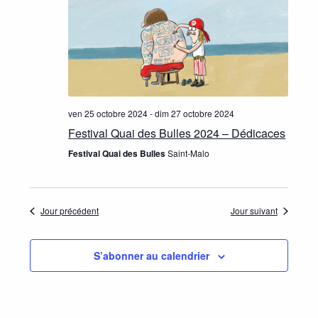
t
n
h
e
i
e
z
o
u
e
n
n
t
e
d
d
ven 25 octobre 2024
-
dim 27 octobre 2024
n
a
Festival Quai des Bulles 2024 – Dédicaces
a
e
t
Festival Quai des Bulles
Saint-Malo
e
v
v
.
i
u
Jour précédent
Jour suivant
g
e
a
S’abonner au calendrier
s
t
É
i