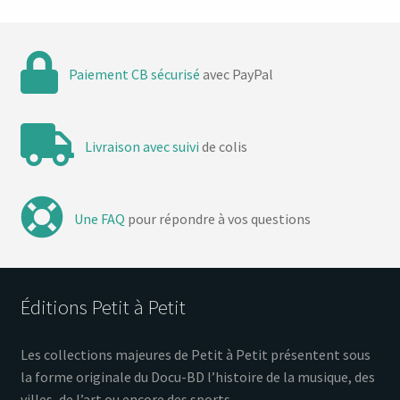
e
m
Paiement CB sécurisé
avec PayPal
e
n
Livraison avec suivi
de colis
t
s
Une FAQ
pour répondre à vos questions
Éditions Petit à Petit
Les collections majeures de Petit à Petit présentent sous
la forme originale du Docu-BD l’histoire de la musique, des
villes, de l’art ou encore des sports…