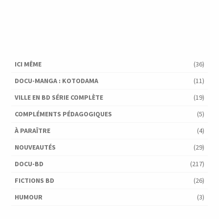
v
o
è
n
n
d
e
ICI MÊME
(36)
e
m
DOCU-MANGA : KOTODAMA
(11)
v
VILLE EN BD SÉRIE COMPLÈTE
(19)
e
u
COMPLÉMENTS PÉDAGOGIQUES
(5)
n
e
À PARAÎTRE
(4)
s
t
NOUVEAUTÉS
(29)
É
DOCU-BD
(217)
v
FICTIONS BD
(26)
è
HUMOUR
(3)
n