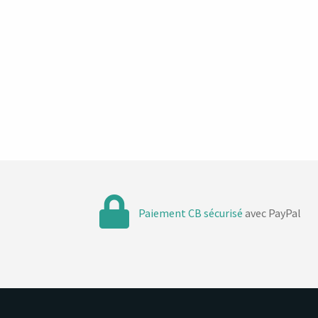
t
t
t
t
,
,
,
s
Paiement CB sécurisé
avec PayPal