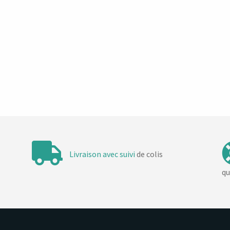
t
t
t
t
,
,
,
,
Livraison avec suivi
de colis
qu