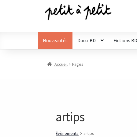
Aller
Aller
à
au
la
contenu
navigation
Nouveautés
Docu-BD
Fictions B
Accueil
Pages
artips
Évènements
artips