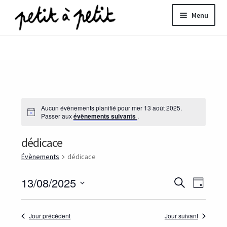
Aller
Aller
Menu
à
au
la
contenu
ir
navigation
u
nt
Aucun évènements planifié pour mer 13 août 2025.
N
Passer aux
évènements suivants
.
o
t
dédicace
i
c
e
Évènements
dédicace
R
13/08/2025
R
N
J
e
S
o
e
c
a
u
é
h
Jour précédent
Jour suivant
r
c
l
e
v