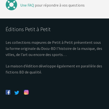
s
t
Une FAQ
pour répondre à vos questions
É
v
è
Éditions Petit à Petit
n
Les collections majeures de Petit à Petit présentent sous
e
la forme originale du Docu-BD l’histoire de la musique, des
villes, de l’art ou encore des sports…
m
e
La maison d’édition développe également en parallèle des
fictions BD de qualité.
n
t
s