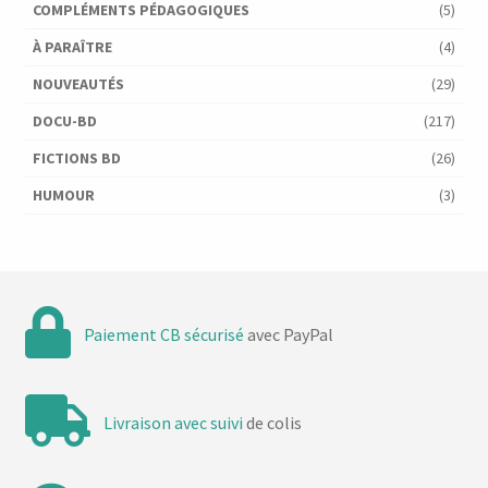
i
u
COMPLÉMENTS PÉDAGOGIQUES
(5)
g
e
À PARAÎTRE
(4)
a
NOUVEAUTÉS
(29)
s
t
DOCU-BD
(217)
É
i
FICTIONS BD
(26)
v
HUMOUR
(3)
o
è
n
n
d
e
e
Paiement CB sécurisé
avec PayPal
m
v
e
u
Livraison avec suivi
de colis
n
e