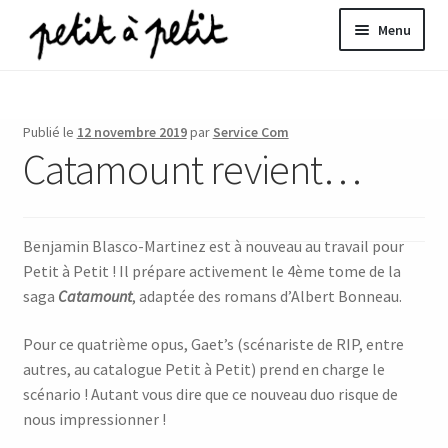
Aller
Aller
Menu
à
au
la
contenu
ir
navigation
u
Publié le
12 novembre 2019
par
Service Com
Catamount revient…
nt
Benjamin Blasco-Martinez est à nouveau au travail pour
Petit à Petit ! Il prépare activement le 4ème tome de la
saga
Catamount
, adaptée des romans d’Albert Bonneau.
Pour ce quatrième opus, Gaet’s (scénariste de RIP, entre
autres, au catalogue Petit à Petit) prend en charge le
scénario ! Autant vous dire que ce nouveau duo risque de
nous impressionner !