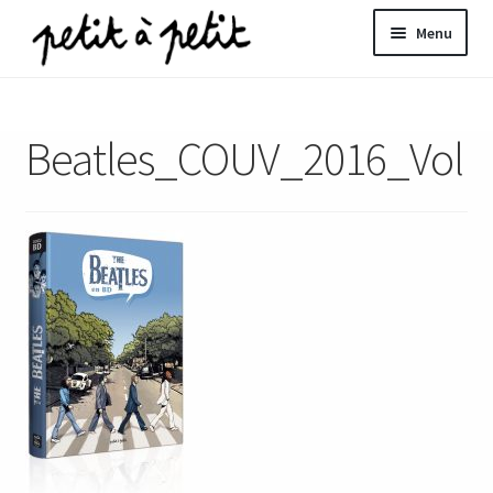
Aller
Aller
Menu
à
au
la
contenu
ir
navigation
Beatles_COUV_2016_Vol
u
nt