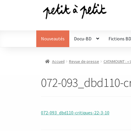
Aller
Aller
à
au
la
contenu
navigation
Nouveautés
Docu-BD
Fictions B
Accueil
Revue de presse
CATAMOUNT : « U
072-093_dbd110-cr
072-093_dbd110-critiques-22-3-10