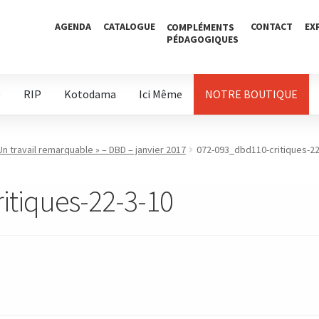
AGENDA
CATALOGUE
CONTACT
EX
COMPLÉMENTS
PÉDAGOGIQUES
D
RIP
Kotodama
Ici Même
NOTRE BOUTIQUE
n travail remarquable » – DBD – janvier 2017
072-093_dbd110-critiques-22
itiques-22-3-10