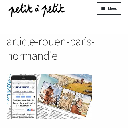
Aller
Aller
Menu
à
au
la
contenu
ir
navigation
article-rouen-paris-
u
nt
normandie