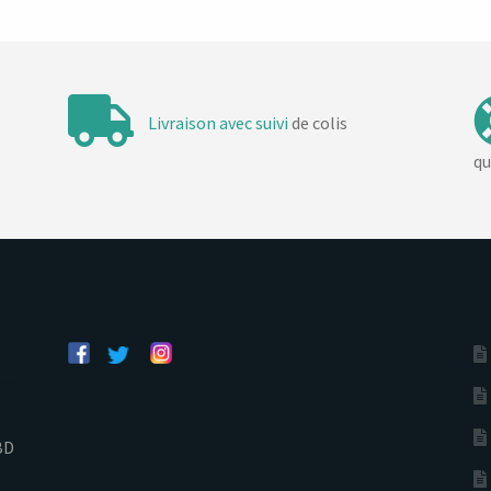
Livraison avec suivi
de colis
qu
BD