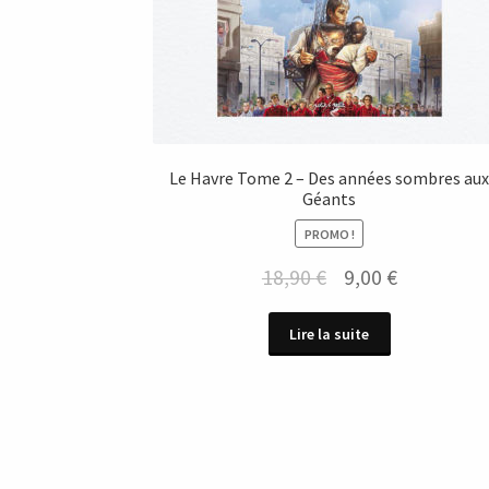
Le Havre Tome 2 – Des années sombres au
Géants
PROMO !
Le
Le
18,90
€
9,00
€
prix
prix
Lire la suite
initial
actuel
était :
est :
18,90 €.
9,00 €.