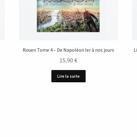
x
Rouen Tome 4 – De Napoléon Ier à nos jours
L
15,90
€
Lire la suite