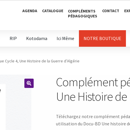
AGENDA
CATALOGUE
CONTACT
EX
COMPLÉMENTS
PÉDAGOGIQUES
D
RIP
Kotodama
Ici Même
NOTRE BOUTIQUE
Cycle 4, Une Histoire de la Guerre d’Algérie
Complément péd
🔍
Une Histoire de 
Téléchargez notre complément pédago
utilisation du Docu-BD Une histoire de