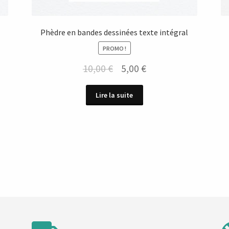
Phèdre en bandes dessinées texte intégral
PROMO !
Le
Le
10,00
€
5,00
€
prix
prix
Lire la suite
initial
actuel
était :
est :
10,00 €.
5,00 €.