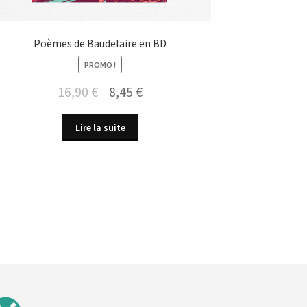
Poèmes de Baudelaire en BD
PROMO !
Le
Le
16,90
€
8,45
€
prix
prix
Lire la suite
initial
actuel
était :
est :
16,90 €.
8,45 €.