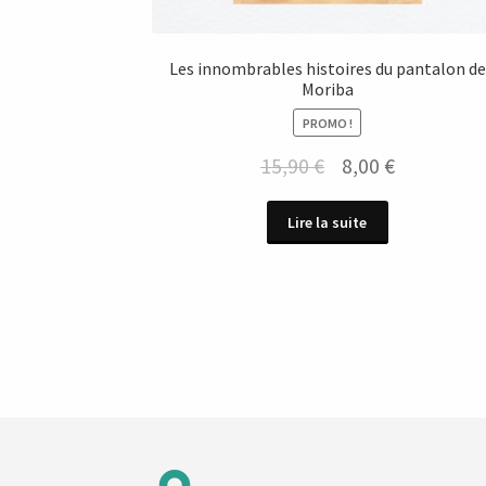
Les innombrables histoires du pantalon de
Moriba
PROMO !
Le
Le
15,90
€
8,00
€
prix
prix
Lire la suite
initial
actuel
était :
est :
15,90 €.
8,00 €.