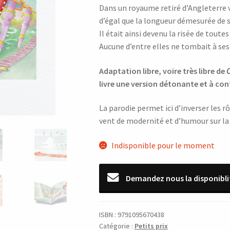
Dans un royaume retiré d’Angleterre v
initial
actuel
d’égal que la longueur démesurée de s
était :
est :
Il était ainsi devenu la risée de toutes 
Aucune d’entre elles ne tombait à ses
12,90 €.
6,00 €.
Adaptation libre, voire très libre de
C
livre une version détonante et à con
La parodie permet ici d’inverser les rô
vent de modernité et d’humour sur la 
Indisponible pour le moment
Demandez nous la disponibli
ISBN :
9791095670438
Catégorie :
Petits prix