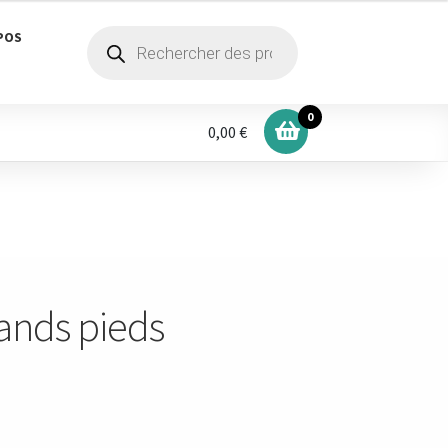
Recherche
POS
de
produits
0
0,00 €
rands pieds