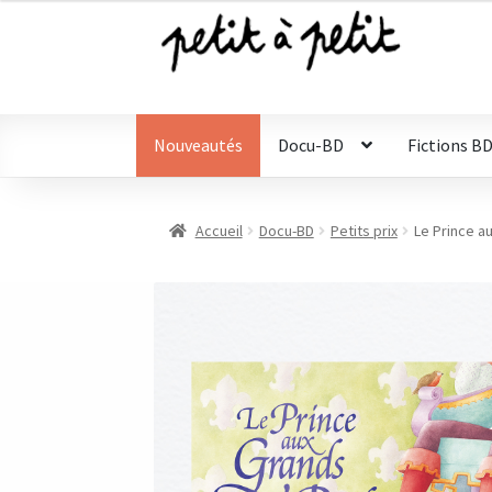
était :
est :
12,90 €.
6,00 €.
Aller
Aller
à
au
la
contenu
navigation
Nouveautés
Docu-BD
Fictions B
Accueil
Docu-BD
Petits prix
Le Prince a