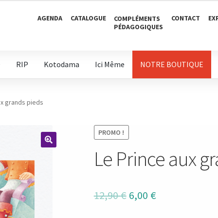
AGENDA
CATALOGUE
CONTACT
EX
COMPLÉMENTS
PÉDAGOGIQUES
D
RIP
Kotodama
Ici Même
NOTRE BOUTIQUE
ux grands pieds
PROMO !
Le Prince aux g
🔍
Le
Le
12,90
€
6,00
€
prix
prix