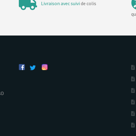
Livraison avec suivi
de colis
qu
BD