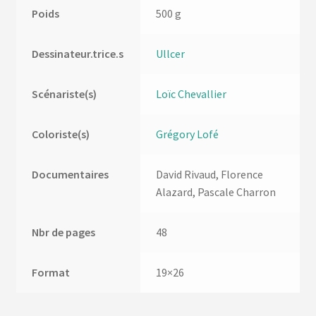
Poids
500 g
Dessinateur.trice.s
Ullcer
Scénariste(s)
Loïc Chevallier
Coloriste(s)
Grégory Lofé
Documentaires
David Rivaud, Florence
Alazard, Pascale Charron
Nbr de pages
48
Format
19×26