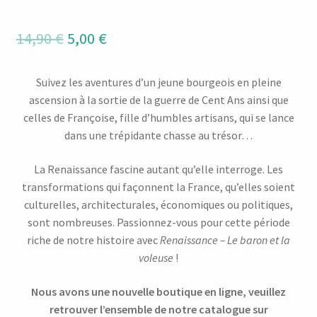
Le
Le
14,90
€
5,00
€
prix
prix
Suivez les aventures d’un jeune bourgeois en pleine
initial
actuel
ascension à la sortie de la guerre de Cent Ans ainsi que
était :
est :
celles de Françoise, fille d’humbles artisans, qui se lance
dans une trépidante chasse au trésor…
14,90 €.
5,00 €.
La Renaissance fascine autant qu’elle interroge. Les
transformations qui façonnent la France, qu’elles soient
culturelles, architecturales, économiques ou politiques,
sont nombreuses. Passionnez-vous pour cette période
riche de notre histoire avec
Renaissance – Le baron et la
voleuse
!
Nous avons une nouvelle boutique en ligne, veuillez
retrouver l’ensemble de notre catalogue sur