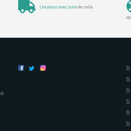
Livraison avec suivi
de colis
qu
BD