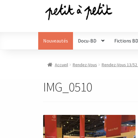
Aller
Aller
à
au
la
contenu
navigation
Nouveautés
Docu-BD
Fictions B
Accueil
Rendez-Vous
Rendez-Vous 13/52 :
IMG_0510