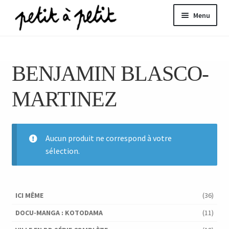
Aller
Aller
Menu
à
au
la
contenu
ir
navigation
BENJAMIN BLASCO-
u
nt
MARTINEZ
Aucun produit ne correspond à votre
sélection.
ICI MÊME
(36)
DOCU-MANGA : KOTODAMA
(11)