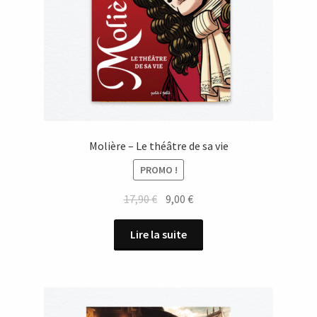
Molière – Le théâtre de sa vie
PROMO !
Le
Le
17,90
€
9,00
€
prix
prix
initial
actuel
Lire la suite
était :
est :
17,90 €.
9,00 €.