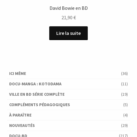
David Bowie en BD
21,90
€
Lire la suite
ICI MÊME
(36)
DOCU-MANGA : KOTODAMA
(11)
VILLE EN BD SÉRIE COMPLÈTE
(19)
COMPLÉMENTS PÉDAGOGIQUES
(5)
À PARAÎTRE
(4)
NOUVEAUTÉS
(29)
DOCU-BD
(217)