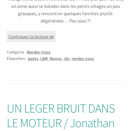
on aime aussi se balader dans les petits villages un peu
glauques, y rencontrer quelques familles plutôt
dégénérées… Pas vous ?!
Rendez-
Continuer la lecture de
Vous
14/52
Catégorie :
Rendez-Vous
:
Étiquettes :
gaets
,
LBM
,
Munoz
,
rdv
,
rendez-vous
Comme
un
léger
bruit
dans
le
UN LEGER BRUIT DANS
moteur…
LE MOTEUR / Jonathan