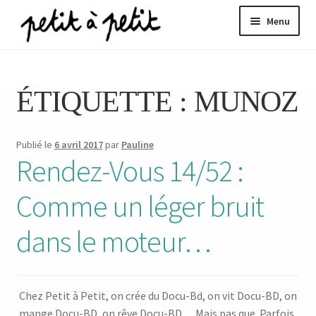
Aller
Aller
Menu
à
au
la
contenu
ir
navigation
ÉTIQUETTE :
MUNOZ
u
nt
Publié le
6 avril 2017
par
Pauline
Rendez-Vous 14/52 :
Comme un léger bruit
dans le moteur…
Chez Petit à Petit, on crée du Docu-Bd, on vit Docu-BD, on
mange Docu-BD, on rêve Docu-BD… Mais pas que. Parfois,