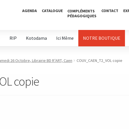
AGENDA
CATALOGUE
CONTACT
EX
COMPLÉMENTS
PÉDAGOGIQUES
D
RIP
Kotodama
Ici Même
NOTRE BOUTIQUE
medi 26 Octobre, Librairie BD R’ART, Caen
COUV_CAEN_T2_VOL copie
L copie