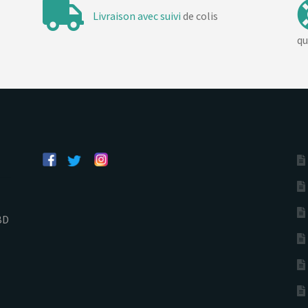
Livraison avec suivi
de colis
qu
BD