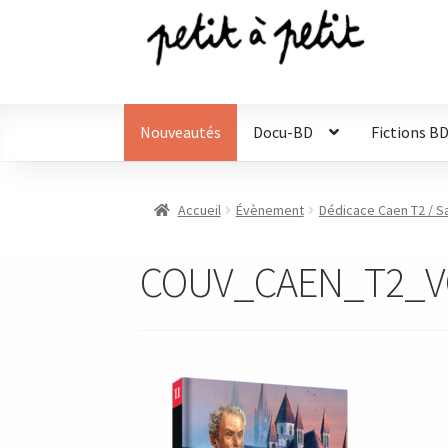
Aller
Aller
à
au
la
contenu
navigation
Nouveautés
Docu-BD
Fictions B
Accueil
Évènement
Dédicace Caen T2 / Sa
COUV_CAEN_T2_VO