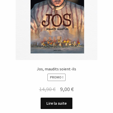
Jos, maudits soient-ils
PROMO !
Le
Le
14,90
€
9,00
€
prix
prix
Lire la suite
initial
actuel