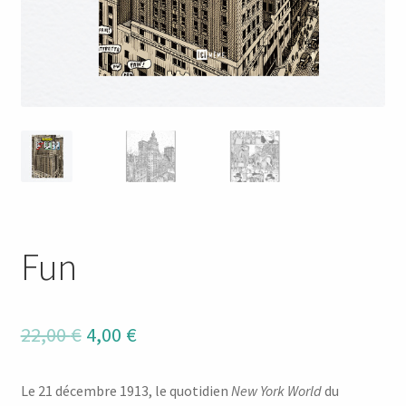
Fun
Le
Le
22,00
€
4,00
€
prix
prix
Le 21 décembre 1913, le quotidien
New York World
du
initial
actuel