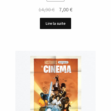
Le
Le
14,90
€
7,00
€
prix
prix
Lire la suite
initial
actuel
était :
est :
14,90 €.
7,00 €.