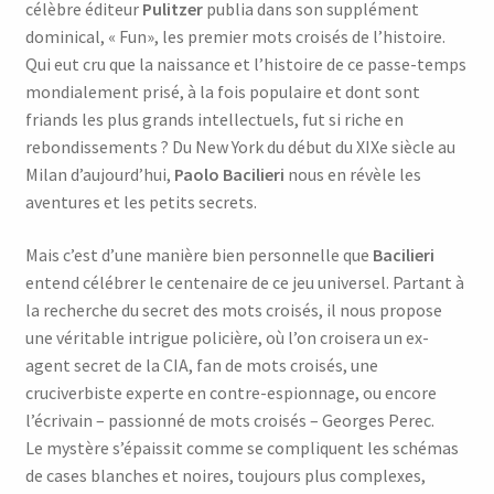
célèbre éditeur
Pulitzer
publia dans son supplément
était :
est :
dominical, « Fun», les premier mots croisés de l’histoire.
Qui eut cru que la naissance et l’histoire de ce passe-temps
22,00 €.
4,00 €.
mondialement prisé, à la fois populaire et dont sont
friands les plus grands intellectuels, fut si riche en
rebondissements ? Du New York du début du XIXe siècle au
Milan d’aujourd’hui,
Paolo Bacilieri
nous en révèle les
aventures et les petits secrets.
Mais c’est d’une manière bien personnelle que
Bacilieri
entend célébrer le centenaire de ce jeu universel. Partant à
la recherche du secret des mots croisés, il nous propose
une véritable intrigue policière, où l’on croisera un ex-
agent secret de la CIA, fan de mots croisés, une
cruciverbiste experte en contre-espionnage, ou encore
l’écrivain – passionné de mots croisés – Georges Perec.
Le mystère s’épaissit comme se compliquent les schémas
de cases blanches et noires, toujours plus complexes,