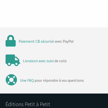
était :
est :
14,90 €.
9,00 €.
Paiement CB sécurisé
avec PayPal
Livraison avec suivi
de colis
Une FAQ
pour répondre à vos questions
Éditions Petit à Petit