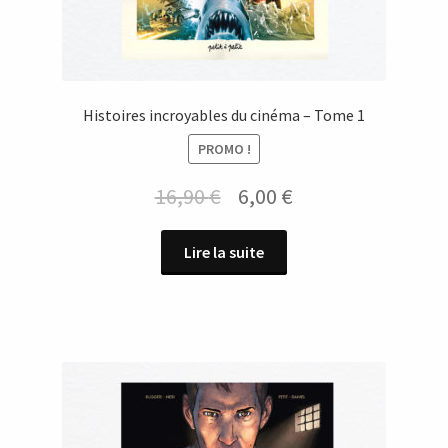
Histoires incroyables du cinéma – Tome 1
PROMO !
Le
Le
16,90
€
6,00
€
prix
prix
Lire la suite
initial
actuel
était :
est :
16,90 €.
6,00 €.