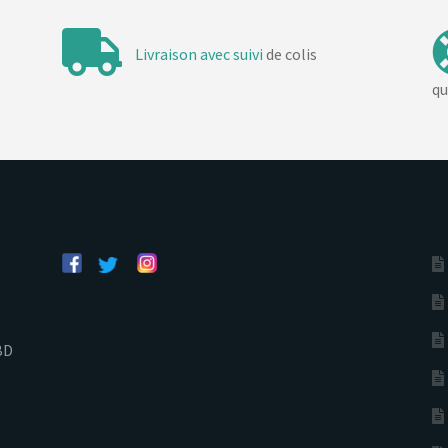
Livraison avec suivi
de colis
qu
BD