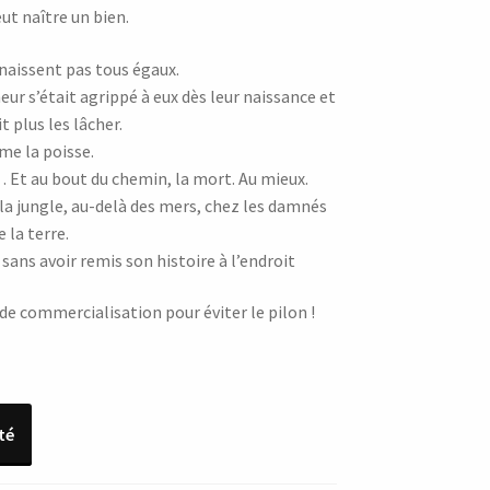
ut naître un bien.
aissent pas tous égaux.
ur s’était agrippé à eux dès leur naissance et
t plus les lâcher.
e la poisse.
e… Et au bout du chemin, la mort. Au mieux.
 la jungle, au-delà des mers, chez les damnés
e la terre.
sans avoir remis son histoire à l’endroit
e commercialisation pour éviter le pilon !
té