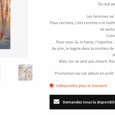
Du mal pe
initial
actuel
était :
est :
Les hommes ne n
Pour certains, c’est comme si le malhe
14,90 €.
9,00 €.
ne voulai
Comm
Pour ceux-là, la haine, l’injustic
Au pire, le bagne dans la moiteur de
d
Mais Jos ne veut pas mourir. Pas 
Promotion sur cet album en arrêt d
Indisponible pour le moment
Demandez nous la disponibli