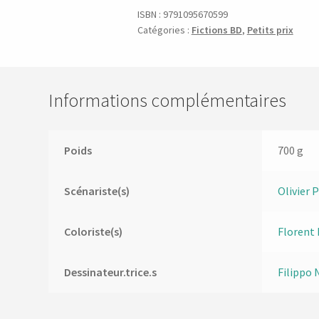
ISBN :
9791095670599
Catégories :
Fictions BD
,
Petits prix
Informations complémentaires
Poids
700 g
Scénariste(s)
Olivier 
Coloriste(s)
Florent 
Dessinateur.trice.s
Filippo 