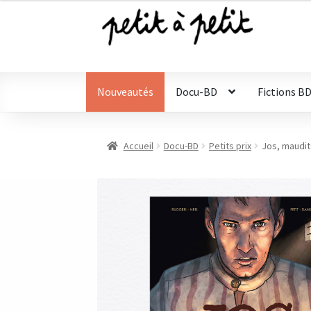
était :
est :
14,90 €.
9,00 €.
Aller
Aller
à
au
la
contenu
navigation
Nouveautés
Docu-BD
Fictions B
Accueil
Docu-BD
Petits prix
Jos, maudits