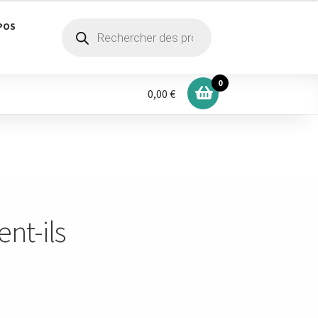
Recherche
POS
de
produits
0
0,00 €
ent-ils