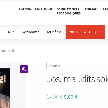
AGENDA
CATALOGUE
CONTACT
EX
COMPLÉMENTS
PÉDAGOGIQUES
D
RIP
Kotodama
Ici Même
NOTRE BOUTIQUE
 soient-ils
PROMO !
Jos, maudits soi
🔍
Le
Le
14,90
€
9,00
€
prix
prix