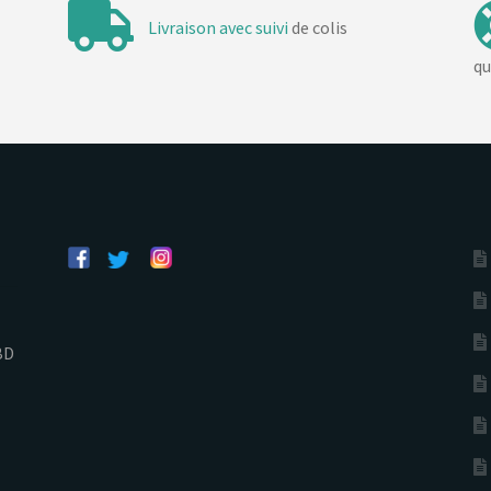
Livraison avec suivi
de colis
qu
BD