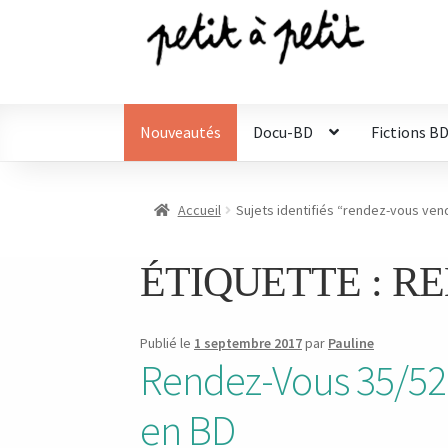
Aller
Aller
à
au
la
contenu
navigation
Nouveautés
Docu-BD
Fictions B
Accueil
Sujets identifiés “rendez-vous ven
ÉTIQUETTE :
RE
Publié le
1 septembre 2017
par
Pauline
Rendez-Vous 35/52 
en BD