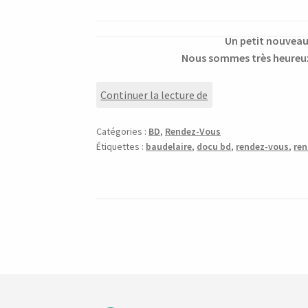
Un petit nouveau 
Nous sommes très heureux
Rendez-
Continuer la lecture de
Vous
35/52
Catégories :
BD
,
Rendez-Vous
:
Étiquettes :
baudelaire
,
docu bd
,
rendez-vous
,
ren
Les
Poèmes
de
Baudelaire
en
BD