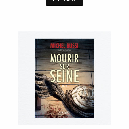
initial
actuel
était :
est :
15,90 €.
5,00 €.