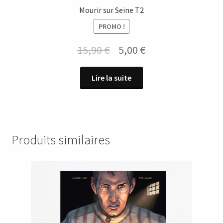
Mourir sur Seine T2
PROMO !
Le
Le
15,90
€
5,00
€
prix
prix
Lire la suite
initial
actuel
était :
est :
15,90 €.
5,00 €.
Produits similaires