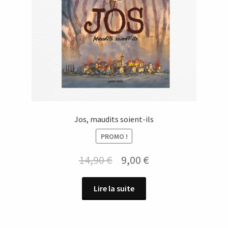
Jos, maudits soient-ils
PROMO !
Le
Le
14,90
€
9,00
€
prix
prix
Lire la suite
initial
actuel
était :
est :