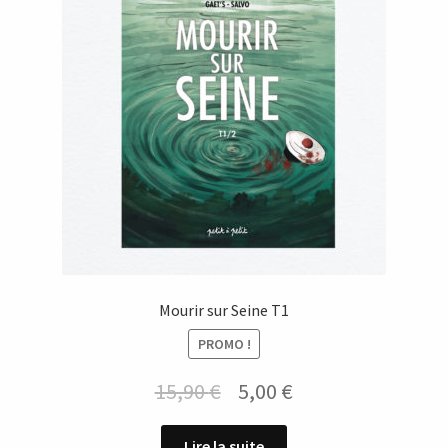
Mourir sur Seine T1
PROMO !
Le
Le
15,90
€
5,00
€
prix
prix
Lire la suite